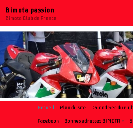
Bimota passion
Bimota Club de France
Accueil
Plan du site
Calendrier du clu
Facebook
Bonnes adresses BIMOTA
S