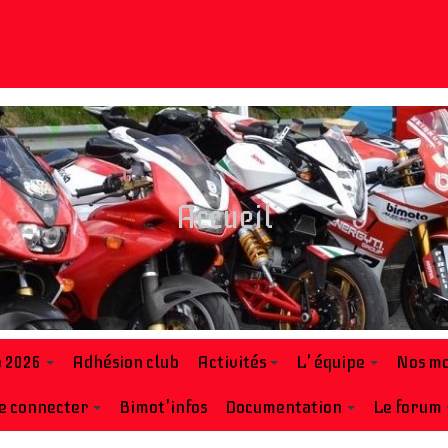
Accueil
b 2026
Adhésion club
Activités
L' équipe
Nos mo
e connecter
Bimot'infos
Documentation
Le forum