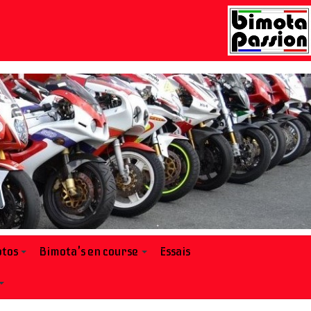
tos
Bimota's en course
Essais