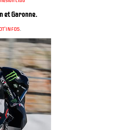
hésion club
n et Garonne.
OT'INFOS
.